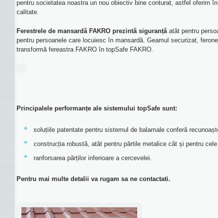
pentru societatea noastra un nou obiectiv bine conturat, astfel oferim 
calitate.
Ferestrele de mansardă FAKRO prezintă siguranță
atât pentru perso
pentru persoanele care locuiesc în mansardă. Geamul securizat, feroner
transformă fereastra FAKRO în topSafe FAKRO.
Principalele performanțe ale sistemului topSafe sunt:
soluțiile patentate pentru sistemul de balamale conferă recunoașt
construcția robustă, atât pentru părtile metalice cât și pentru cele
ranforsarea părților inferioare a cercevelei.
Pentru mai multe detalii va rugam sa ne contactati.