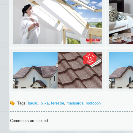
Tags:
bacau
,
bilka
,
ferestre
,
mansarda
,
roofcoon
Comments are closed.