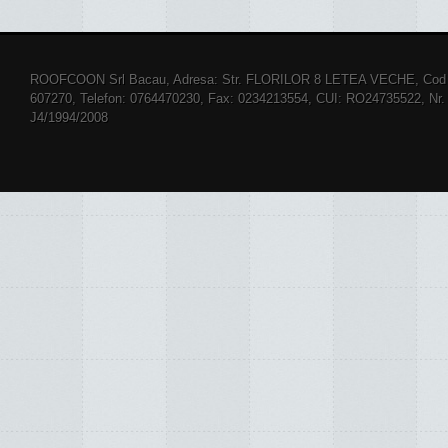
ROOFCOON Srl Bacau, Adresa: Str. FLORILOR 8 LETEA VECHE, Cod 
607270, Telefon: 0764470230, Fax: 0234213554, CUI: RO24735522, Nr.
J4/1994/2008