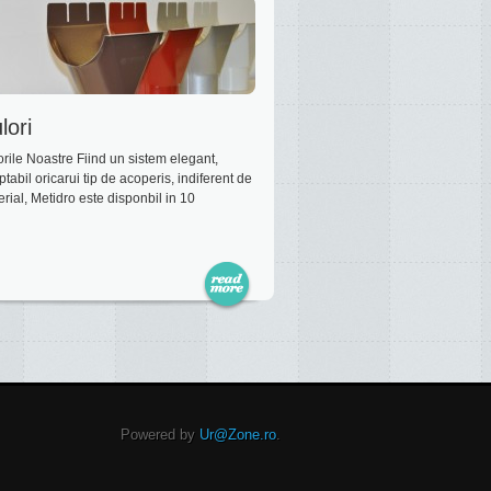
lori
rile Noastre Fiind un sistem elegant,
tabil oricarui tip de acoperis, indiferent de
rial, Metidro este disponbil in 10
Powered by
Ur@Zone.ro
.