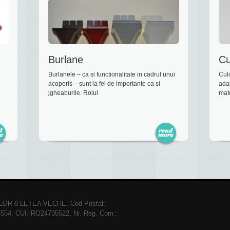
Burlane
Cu
Burlanele – ca si functionalitate in cadrul unui
Culo
acoperis – sunt la fel de importante ca si
adap
jgheaburile. Rolul
mate
ILOR 8 LETEA VECHE, Cod Postal:
3554, CUI: RO24735522, Nr. Reg. Com.: