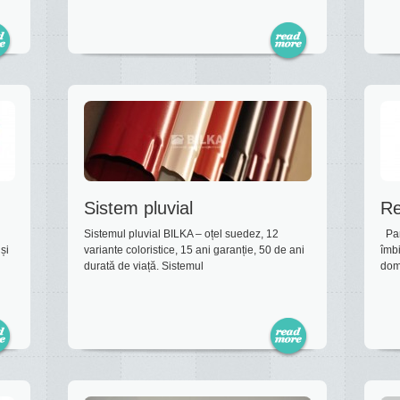
Sistem pluvial
Re
Sistemul pluvial BILKA – oțel suedez, 12
Pano
și
variante coloristice, 15 ani garanție, 50 de ani
îmbi
durată de viață. Sistemul
dom