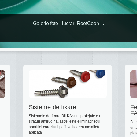
Galerie foto - lucrari RoofCoon ...
Sisteme de fixare
Fe
F
Sistemele de fixare BILKA sunt protejate cu
straturi antirugină, astfel este eliminat riscul
Fer
apariției coroziuni pe învelitoarea metalică
un a
aplicată
piaț