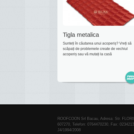
Tigla metalica
Sunteți în căutarea unui acoperiș? Vreți să
scăpați de problemele create de vechiul
acoperiș sau vă mutați la casă
ROOFCOON Srl Bacau, Adresa: Str. FLOR
607270, Telefon: 0764470230, Fax: 023421
J4/1994/2008