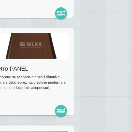
tro PANEL
urile de acoperiș din tablă fălțuită cu
nare click reprezintă o soluție modernă în
eniul producției de acoperișuri,